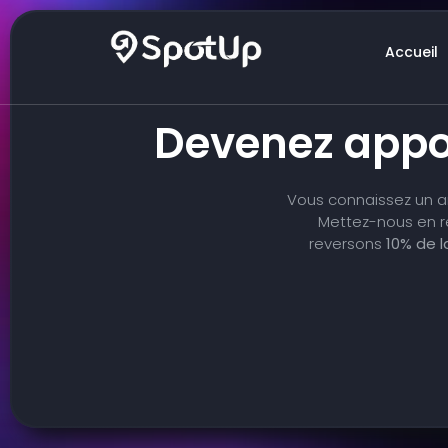
Accueil
Devenez appor
Vous connaissez un ar
Mettez-nous en re
reversons
10% de l